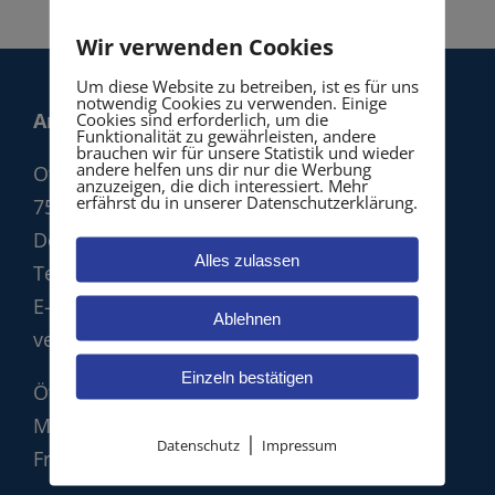
Wir verwenden Cookies
Um diese Website zu betreiben, ist es für uns
notwendig Cookies zu verwenden. Einige
Armbruster Verzahnungstechnik GmbH
Cookies sind erforderlich, um die
Funktionalität zu gewährleisten, andere
brauchen wir für unsere Statistik und wieder
andere helfen uns dir nur die Werbung
Otto-Hahn-Str. 10
anzuzeigen, die dich interessiert. Mehr
erfährst du in unserer Datenschutzerklärung.
75248 Ölbronn-Dürrn
Deutschland
Alles zulassen
Telefon:
07237 4519962
E-Mail:
info@armbruster-
Ablehnen
verzahnungstechnik.de
Einzeln bestätigen
Öffnungszeiten:
Mo.-Do.: 08:00 – 16:30 Uhr
|
Datenschutz
Impressum
Fr.: 08:00 – 13:00 Uhr