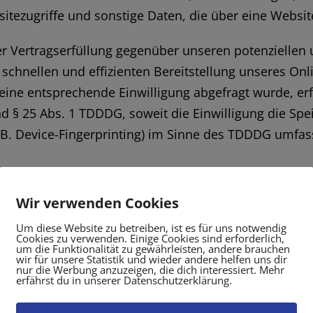
tezugriffe und sonstige Daten, die über eine Websit
r Vertragserfüllung gegenüber unseren potenziellen u
 schnellen und effizienten Bereitstellung unseres On
rn eine entsprechende Einwilligung abgefragt wurde, er
nd § 25 Abs. 1 TDDDG, soweit die Einwilligung die Sp
B. Device-Fingerprinting) im Sinne des TDDDG umfasst.
 nur insoweit verarbeiten, wie dies zur Erfüllung sei
Wir verwenden Cookies
n befolgen.
Um diese Website zu betreiben, ist es für uns notwendig
Cookies zu verwenden. Einige Cookies sind erforderlich,
um die Funktionalität zu gewährleisten, andere brauchen
wir für unsere Statistik und wieder andere helfen uns dir
nur die Werbung anzuzeigen, die dich interessiert. Mehr
erfährst du in unserer Datenschutzerklärung.