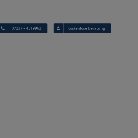
07237 – 4519962
Kostenlose Beratung